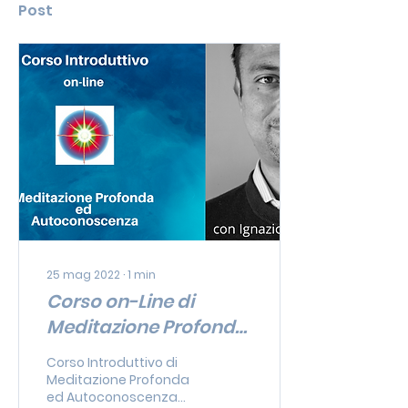
Post
25 mag 2022
∙
1
min
Corso on-Line di
Meditazione Profonda
(in italiano)
Corso Introduttivo di
Meditazione Profonda
ed Autoconoscenza