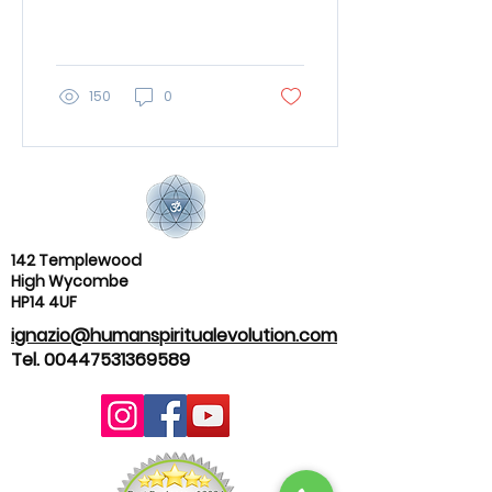
(on-line) La (MPA) è un
percorso, una via, che
conduce verso il
centro...
150
0
142 Templewood
High Wycombe
HP14 4UF
ignazio@humanspiritualevolution.com
Tel.
00447531369589