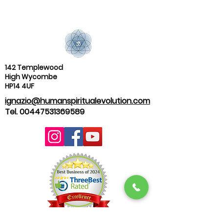
142 Templewood
High Wycombe
HP14 4UF
ignazio@humanspiritualevolution.com
Tel.
00447531369589